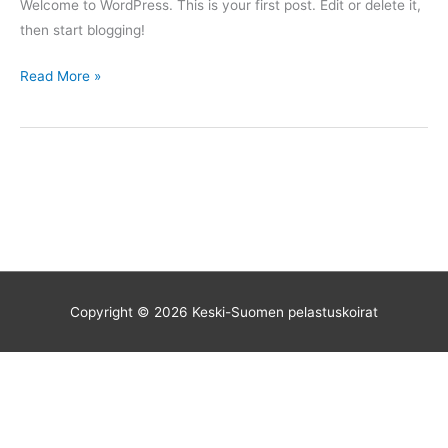
Welcome to WordPress. This is your first post. Edit or delete it,
then start blogging!
Read More »
Copyright © 2026
Keski-Suomen pelastuskoirat