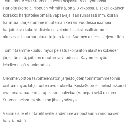
Toimimme Keski-Suomen alueella neljässä treeniryhmässä.
Harjoituskertoja, riippuen ryhmästä, on 2-3 viikossa. Lisäksi jokainen
koirakko harjoittelee omalla vapaa-ajallaan runsaasti mm. koiran
hallintaa. Järjestämme muutaman kerran vuodessa isompia
harjoituksia koko yhdistyksen voimin. Lisäksi osallistumme
aktiivisesti suurharjoituksiin joita Keski-Suomen alueella järjestetään.
Toimintaamme kuuluu myös pelastuskoiraliiton alaisten kokeiden
järjestämistä, joita on muutamia vuodessa. Käymme myös
leireilemässä raunioradoilla.
Olemme voittoa tavoittelematon järjestö joten toimintamme toimii
osittain myös lahjoitusten avustuksella. Keski-Suomen pelastuskoirat
ovat osa vapaaehtoistapelastuspalvelua (Vapepa) sekä olemme
Suomen pelastuskoiraliiton jäsenyhdistys.
Varsinaisille etsintätehtäville lähdemme ainoastaan viranomaisen
hälyttämänä.