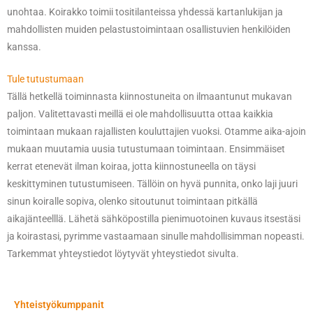
unohtaa. Koirakko toimii tositilanteissa yhdessä kartanlukijan ja
mahdollisten muiden pelastustoimintaan osallistuvien henkilöiden
kanssa.
Tule tutustumaan
Tällä hetkellä toiminnasta kiinnostuneita on ilmaantunut mukavan
paljon. Valitettavasti meillä ei ole mahdollisuutta ottaa kaikkia
toimintaan mukaan rajallisten kouluttajien vuoksi. Otamme aika-ajoin
mukaan muutamia uusia tutustumaan toimintaan. Ensimmäiset
kerrat etenevät ilman koiraa, jotta kiinnostuneella on täysi
keskittyminen tutustumiseen. Tällöin on hyvä punnita, onko laji juuri
sinun koiralle sopiva, olenko sitoutunut toimintaan pitkällä
aikajänteelllä. Lähetä sähköpostilla pienimuotoinen kuvaus itsestäsi
ja koirastasi, pyrimme vastaamaan sinulle mahdollisimman nopeasti.
Tarkemmat yhteystiedot löytyvät yhteystiedot sivulta.
Yhteistyökumppanit