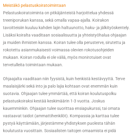
Meistäkö pelastuskoiratoimintaan
Pelastuskoiratoiminta on pitkäjänteistä harjoittelua yhdessä
treeniporukan kanssa, sekä omalla vapaa-ajalla. Koirakon
tavoitteisiin kuuluu kahden lajin haltuunotto, haku- ja jälkityöskentely.
Lisäksi koiralta vaaditaan sosiaalisuutta ja yhteistyöhalua ohjaajan
ja muiden ihmisten kanssa. Koiran tulee olla perusterve, sirutettu ja
rokotettu asianmukaisesti voimassa olevien rokotusohjeiden
mukaan. Koiran rodulla ei ole väliä, myös monirotuiset ovat
tervetulleita toimintaan mukaan.
Ohjaajalta vaaditaan niin fyysistä, kuin henkistä kestävyyttä. Terve
maalaisjärki sekä into ja palo lajia kohtaan ovat enemmän kuin
suotavia. Ohjaajan tulee ymmärtää, että koiran koulutuspolku
pelastuskoiraksi kestää keskimäärin 1-3 vuotta. Joskus
kauemminkin. Ohjaajan tulee suorittaa ensiapukurssi, tai omata
vastaavat taidot (ammattihenkilöt). Kompassia ja karttaa tulee
pystyä käyttämään, järjestämme yhdistyksen puolesta tähän
koulutusta vuosittain. Sosiaalisten taitojen omaamista ei pidä