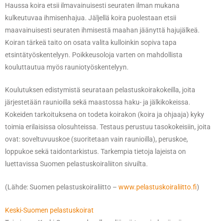
Haussa koira etsii ilmavainuisesti seuraten ilman mukana
kulkeutuvaa ihmisenhajua. Jäljellä koira puolestaan etsii
maavainuisesti seuraten ihmisestä maahan jäänyttä hajujälkeä.
Koiran tärkeä taito on osata valita kulloinkin sopiva tapa
etsintätyöskentelyyn. Poikkeusoloja varten on mahdollista
kouluttautua myös rauniotyöskentelyyn.
Koulutuksen edistymistä seurataan pelastuskoirakokeilla, joita
järjestetään raunioilla sekä maastossa haku- ja jälkikokeissa.
Kokeiden tarkoituksena on todeta koirakon (koira ja ohjaaja) kyky
toimia erilaisissa olosuhteissa. Testaus perustuu tasokokeisiin, joita
ovat: soveltuvuuskoe (suoritetaan vain raunioilla), peruskoe,
loppukoe sekä taidontarkistus. Tarkempia tietoja lajeista on
luettavissa Suomen pelastuskoiraliiton sivuilta.
(Lähde: Suomen pelastuskoiraliitto –
www.pelastuskoiraliitto.fi
)
Keski-Suomen pelastuskoirat