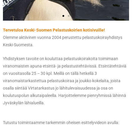
Tervetuloa Keski-Suomen Pelastuskoirien kotisivuille!
Olemme aktiivinen vuonna 2004 perustettu pelastuskoirayhdistys
Keski-Suomesta.
Yhdistyksen tavoite on kouluttaa pelastuskoirakoita toimimaan
viranomaisten apuna etsintä- ja pelastustehtävissä. Etsintätehtäviä
on vuositasolla 25 – 30 kpl. Meillä on tällä hetkellä 3
viranomaistarkastettua pelastuskoiraa ja joukko kokelaita, joista
osalla siintää Virtatarkastus jo lähitulevaisuudessa ja osa on
koulutuspolun alkutaipaleella. Harjoittelemme pienryhmissä lähinnä
Jyväskylän lähialueilla.
Tutustu toimintaamme tarkemmin oheisen esittelyvideon avulla: