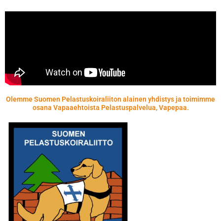
Olemme Suomen Pelastuskoiraliiton alainen yhdistys ja toimimme
osana Vapaaehtoista Pelastuspalvelua, Vapepaa.